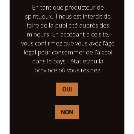
En tant que producteur de
de normalisation sur la protection des
spiritueux, il nous est interdit de
renseignements personnels. Cette politique de
faire de la publicité auprès des
confidentialité des consommateurs (la
mineurs. En accédant à ce site,
« Politique ») définit la manière dont
vous confirmez que vous avez l’âge
L’Imposteur Spiritueux recueille, utilise,
légal pour consommer de l’alcool
divulgue et gère autrement vos informations
dans le pays, l’état et/ou la
personnelles. Vous acceptez que L’Imposteur
province où vous résidez.
Spiritueux puisse, à sa seule discrétion,
modifier la Politique à tout moment avec ou
OUI
sans préavis. La politique révisée sera affichée
sur le site Web de L’Imposteur Spiritueux à
NON
l’adresse
https://limposteur.ca
et sur tous les
autres sites Web de L’Imposteur Spiritueux
(individuellement et collectivement, le « site